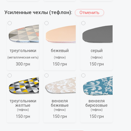
Усиленные чехлы (тефлон):
Отменить
треугольники
бежевый
серый
(металлическая нить)
(тефлон)
(тефлон)
300 грн
150 грн
150 грн
треугольники
вензеля
вензеля
Нестандартная длина
желтые
бежевые
бирюзовые
(тефлон)
(тефлон)
(тефлон)
Введите желаемую длину основания
150 грн
150 грн
150 грн