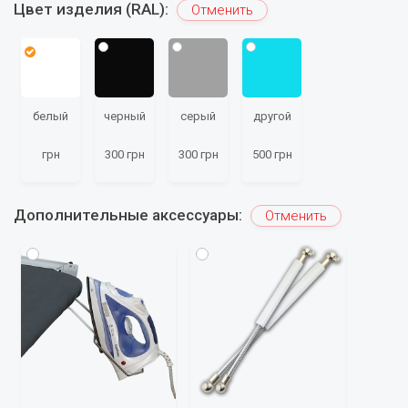
Цвет изделия (RAL):
Отменить
Подтвердить
белый
черный
серый
другой
грн
300 грн
300 грн
500 грн
Дополнительные аксессуары:
Отменить