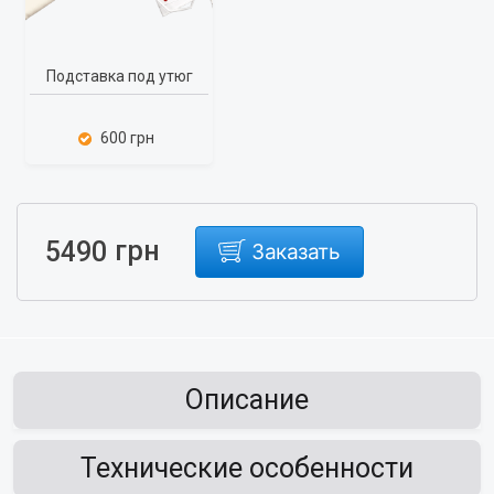
Подставка под утюг
600 грн
грн
5490
Заказать
Описание
Технические особенности
Представляем новый вариант гладильной доски от