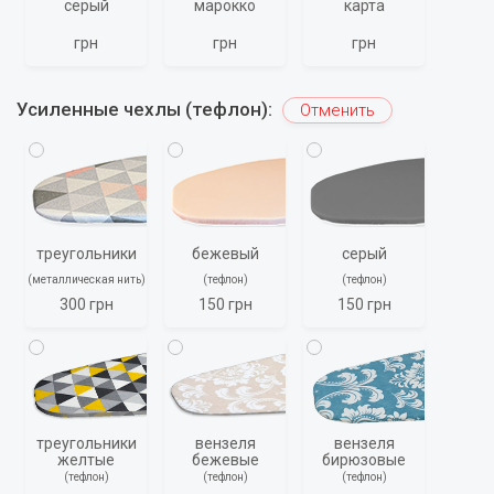
серый
марокко
карта
грн
грн
грн
Усиленные чехлы (тефлон):
Отменить
треугольники
бежевый
серый
(металлическая нить)
(тефлон)
(тефлон)
300 грн
150 грн
150 грн
треугольники
вензеля
вензеля
желтые
бежевые
бирюзовые
(тефлон)
(тефлон)
(тефлон)