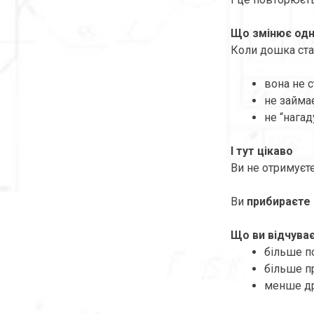
Що змінює одн
Коли дошка ст
вона не с
не займає
не “нагад
І тут цікаво
Ви не отримуєт
Ви
прибираєте
Що ви відчува
більше п
більше п
менше др