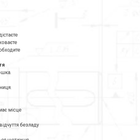
дістаєте
ховаєте
 обходите
тя
ошка.
ниця.
має місце
відчуття безладу
ься щотижня.