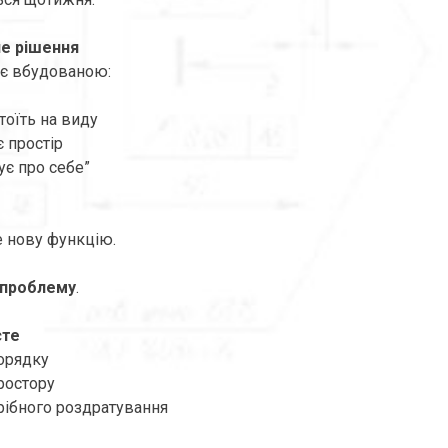
е рішення
ає вбудованою:
тоїть на виду
 простір
ує про себе”
е нову функцію.
 проблему
.
єте
орядку
ростору
ібного роздратування