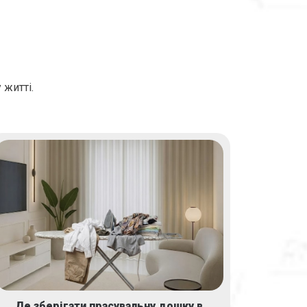
 житті.
Де зберігати прасувальну дошку в