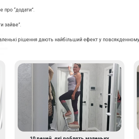
 про “додати”.
и зайве”.
маленькі рішення дають найбільший ефект у повсякденному
10 речей, які роблять маленьку