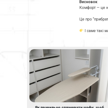
Висновок
Комфорт — це не
Це про “прибрат
І саме такі 
Як правильно спланувати шафу, щоб