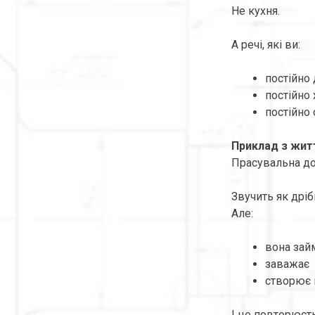
Не кухня.
А речі, які ви:
постійно 
постійно 
постійно
Приклад з жит
Прасувальна д
Звучить як дріб
Але:
вона зай
заважає
створює 
І це повторюєт