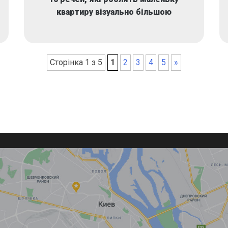
квартиру візуально більшою
Сторінка 1 з 5
1
2
3
4
5
»