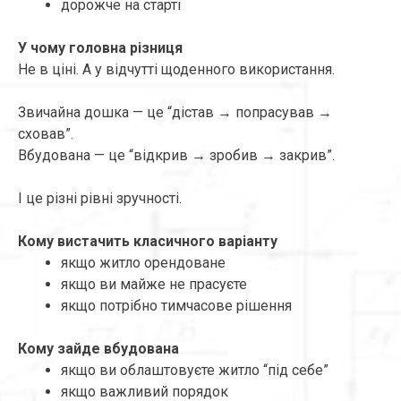
дорожче на старті
У чому головна різниця
Не в ціні. А у відчутті щоденного використання.
Звичайна дошка — це “дістав → попрасував →
сховав”.
Вбудована — це “відкрив → зробив → закрив”.
І це різні рівні зручності.
Кому вистачить класичного варіанту
якщо житло орендоване
якщо ви майже не прасуєте
якщо потрібно тимчасове рішення
Кому зайде вбудована
якщо ви облаштовуєте житло “під себе”
якщо важливий порядок