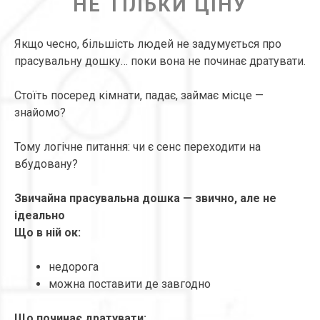
НЕ ТІЛЬКИ ЦІНУ
Якщо чесно, більшість людей не задумується про
прасувальну дошку… поки вона не починає дратувати.
Стоїть посеред кімнати, падає, займає місце —
знайомо?
Тому логічне питання: чи є сенс переходити на
вбудовану?
Звичайна прасувальна дошка — звично, але не
ідеально
Що в ній ок:
недорога
можна поставити де завгодно
Що починає дратувати: